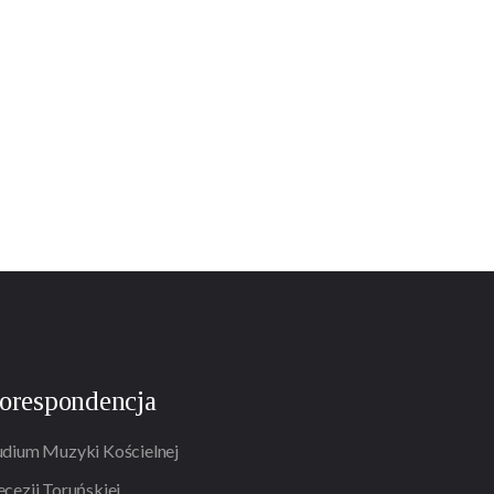
orespondencja
udium Muzyki Kościelnej
ecezji Toruńskiej