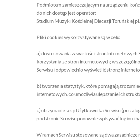
Podmiotem zamieszczającym na urządzeniu końc
do nich dostęp jest operator:
Studium Muzyki Kościelnej Diecezji Toruńskiej pl
Pliki cookies wykorzystywane są w celu:
a) dostosowania zawartości stron internetowych 
korzystania ze stron internetowych; w szczególn
Serwisu i odpowiednio wyświetlić stronę interne
b) tworzenia statystyk, które pomagają zrozumieć
internetowych, co umożliwia ulepszanie ich struktu
c) utrzymanie sesji Użytkownika Serwisu (po zalo
podstronie Serwisu ponownie wpisywać loginu i ha
W ramach Serwisu stosowane są dwa zasadnicze rod