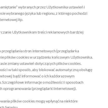
zapamiętanie” wybranych przez Użytkownika ustawień i
resie wybranego języka lub regionu, z którego pochodzi
ternetowej itp.
tarczanie Użytkownikom treści reklamowych bardziej
przeglądania stron internetowych (przeglądarka
nie plików cookies w urządzeniu końcowym Użytkownika.
sie zmiany ustawień dotyczących plików cookies.
ności w taki sposób, aby blokować automatyczną obsługę
ernetowej bądź informować o ich każdorazowym
. Szczegółowe informacje o możliwości i sposobach
ch oprogramowania (przeglądarki internetowej).
sowania plików cookies mogą wpłynąć na niektóre
ch Serwisu.