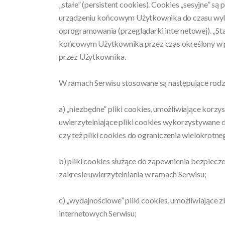
„stałe” (persistent cookies). Cookies „sesyjne” 
urządzeniu końcowym Użytkownika do czasu wylo
oprogramowania (przeglądarki internetowej). „St
końcowym Użytkownika przez czas określony w pa
przez Użytkownika.
W ramach Serwisu stosowane są następujące rodz
a) „niezbędne” pliki cookies, umożliwiające korzy
uwierzytelniające pliki cookies wykorzystywane 
czy też pliki cookies do ograniczenia wielokrotn
b) pliki cookies służące do zapewnienia bezpie
zakresie uwierzytelniania w ramach Serwisu;
c) „wydajnościowe” pliki cookies, umożliwiające z
internetowych Serwisu;