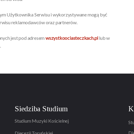
wym Użytkownika Serwisu i wykorzystywane mogą być
erwisu reklamodawców oraz partnerów.
pnych jest pod adresem
wszystkoociasteczkach.pl
lub w
.
Siedziba Studium
K
Studium Muzyki Kościelnej
St
Di
Diecezji Toruńskiej