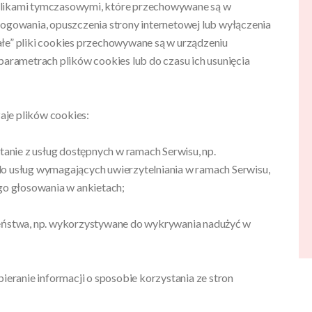
są plikami tymczasowymi, które przechowywane są w
gowania, opuszczenia strony internetowej lub wyłączenia
ałe” pliki cookies przechowywane są w urządzeniu
rametrach plików cookies lub do czasu ich usunięcia
aje plików cookies:
stanie z usług dostępnych w ramach Serwisu, np.
do usług wymagających uwierzytelniania w ramach Serwisu,
ego głosowania w ankietach;
czeństwa, np. wykorzystywane do wykrywania nadużyć w
bieranie informacji o sposobie korzystania ze stron