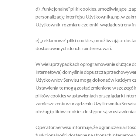
d) „funkcjonalne” pliki cookies, umożliwiające „
personalizację interfejsu Użytkownika, np. w zak
Użytkownik, rozmiaru czcionki, wyglądu strony in
e) „reklamowe” pliki cookies, umożliwiające dos
dostosowanych do ich zainteresowań.
W wielu przypadkach oprogramowanie służące do 
internetowa) domyślnie dopuszcza przechowywa
Użytkownicy Serwisu mogą dokonać w każdym cza
Ustawienia te mogą zostać zmienione w szczegól
plików cookies w ustawieniach przeglądarki int
zamieszczeniu w urządzeniu Użytkownika Serwisu
obsługi plików cookies dostępne są w ustawienia
Operator Serwisu informuje, że ograniczenia sto
funkcjonalności dostępne na stronach internetowy